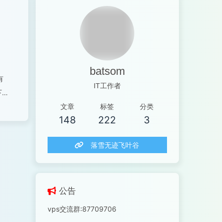
batsom
有
IT工作者
下
般
文章
标签
分类
148
222
3
落雪无迹飞叶谷
公告
vps交流群:87709706