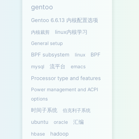
gentoo
Gentoo 6.6.13 内核配置选项
linux内核学习
内核裁剪
General setup
BPF subsystem
BPF
linux
流平台
mysql
emacs
Processor type and features
Power management and ACPI
options
时间子系统
伯克利子系统
ubuntu
汇编
oracle
hadoop
hbase