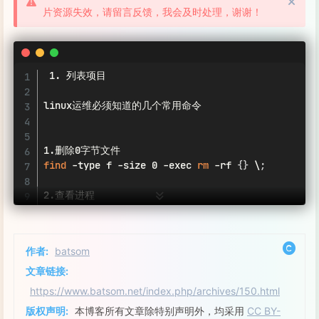
片资源失效，请留言反馈，我会及时处理，谢谢！
 1. 列表项目

linux运维必须知道的几个常用命令

find
 -type f -size 0 -exec 
rm
 -rf 
{
}
 \
;
2.查看进程

ps
 -e   -o 
"%C   : %p : %z : %a"
|
sort
 -k5 -nr

作者:
batsom
ps
 -e   -o 
"%C   : %p : %z : %a"
|
sort
   -nr

文章链接:
https://www.batsom.net/index.php/archives/150.html
版权声明:
本博客所有文章除特别声明外，均采用
CC BY-
grep
 -r -a   jpg /data/cache/* 
|
 strings 
|
grep