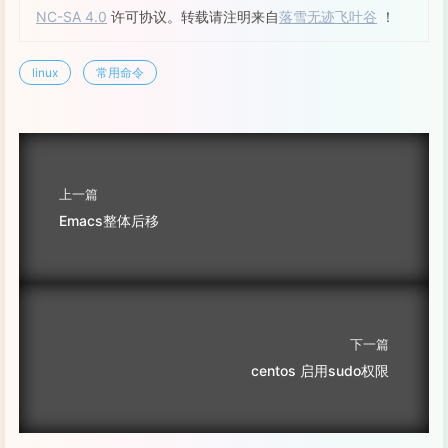
NC-SA 4.0
许可协议。转载请注明来自
落雪无迹飞叶谷
！
netstat
 -n 
|
awk
'/^tcp/ {++S[
$NF
]} END {for(a i
linux
常用命令
6. 
sed
 -i 
'/Root/s/no/yes/'
 /etc/ssh/sshd_co
上一篇
Emacs整体后移
ps
 aux 
|
grep
 mysql 
|
grep
 -v 
grep
|
awk
'{print 
$
killall
 -TERM mysqld

kill
 -9 
`
cat
 /usr/local/apache2/logs/httpd.pid
`
 
下一篇
centos 启用sudo权限
ls
 /etc/rc3.d/S* 
|
cut
 -c 15-   
(
从中了解到cut的用
cat
<<
EOF
