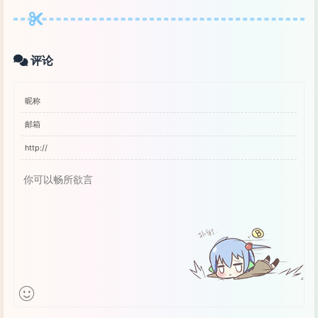
+--------------------------+

|       === Welcome to Tunoff services ===       
+--------------------------+

EOF
评论
10. 
for
 的巧用
(
如给mysql建软链接
)
cd
for
 i 
in
do
ln
 /usr/local/mysql/bin/
$i
 /usr/bin/
$i
done
ifconfig
 eth0 
|
grep
"inet addr:"
|
awk
'{print 
$2
ifconfig
|
grep
'inet addr:'
|
grep
 -v 
'127.0.0
free
 -m 
|
grep
"Mem"
|
awk
'{print 
$2
}'
netstat
 -an -t 
|
grep
":80"
|
grep
 ESTABLISHED 
|