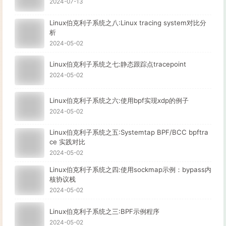
2024-07-13
列给出的是可运行进程的数目，检查其是否超过系统逻辑CPU的4
Linux伯克利子系统之八:Linux tracing system对比分
28   进程   
# top -id 1
析
观察是否有异常进程出现

2024-05-02
29   网络状态   检查DNS, 网关等是否可以正常连通

Linux伯克利子系统之七:静态跟踪点tracepoint
2024-05-02
30   用户   
# who | wc -l
检查登录用户是否过多 
(
比如超过50个
)
   也可以用命令：
#
Linux伯克利子系统之六:使用bpf实现xdp的例子
31   系统日志   
# cat /var/log/rflogview/*errors
2024-05-02
# grep -i error /var/log/messages
Linux伯克利子系统之五:Systemtap BPF/BCC bpftra
# grep -i fail /var/log/messages
ce 实践对比
2024-05-02
32   核心日志   
# dmesg
Linux伯克利子系统之四:使用sockmap示例：bypass内
检查是否有异常错误记录

核协议栈
2024-05-02
33   系统时间   
# date
检查系统时间是否正确

Linux伯克利子系统之三:BPF示例程序
2024-05-02