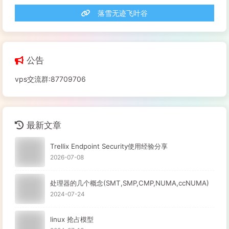
观察si和so值是否较大

落雪无迹飞叶谷
21   磁盘空间   
# df -h
检查是否有分区使用率
(
Use%
)
过高
(
比如超过90%
)
# du -cks * | sort -rn | head -n 10
公告
22   磁盘I/O负载   
# iostat -x 1 2
vps交流群:87709706
检查I/O使用率
(
%util
)
是否超过100%

23   网络负载   
# sar -n DEV
检查网络流量
(
rxbyt/s, txbyt/s
)
是否过高

最新文章
24   网络错误   
# netstat -i
Trellix Endpoint Security使用经验分享
检查是否有网络错误
(
drop fifo colls carrier
)
   也可
2026-07-08
25 网络连接数目   
# netstat -an | grep -E “^(tcp)
处理器的几个概念(SMT,SMP,CMP,NUMA,ccNUMA)
26   进程总数   
# ps aux | wc -l
2024-07-24
检查进程个数是否正常 
(
比如超过250
)
linux 抢占模型
27   可运行进程数目   
# vmwtat 1 5