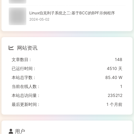
34   打开文件数目   
# lsof | wc -l
检查打开文件总数是否过多

Linux伯克利子系统之二:基于BCC的BPF示例程序
35   日志   
# logwatch –print   配置/etc/lo
2024-05-02
缺省logwatch只报告昨天的日志，可以用
# logwatch –p
可以用
# logwatch –print –detail high 获得
网站资讯
lsof
 -i :80
|
grep
 -v 
"PID"
|
awk
'{print "kill -9",
文章数目 :
148
已运行时间 :
4510 天
ps
 -eal 
|
awk
'{ if (
$2
 == "Z") {print 
$4
}}'
|
k
本站总字数 :
85.40 W
当前在线人数 :
1
# tcpdump -c 10000 -i eth0 -n dst port 80 > /roo
本站总访问量 :
235212
39.然后检查IP的重复数 并从小到大排序 注意 
"-t\ +0"
最后更新时间 :
1 个月前
# less pkts | awk {'printf $3"\n"'} | cut -d. -f
netstat
 -anp 
|
grep
 php-cgi 
|
grep
 ^tcp 
|
wc
 -l 

用户