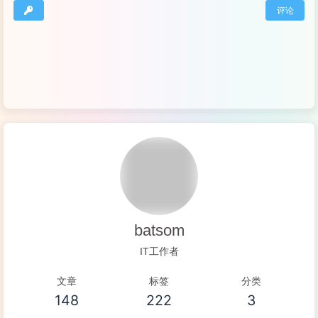
评论
netstat
 -n 
|
awk
'/^tcp/ {++S[
$NF
]} END {for(a i
15.因为同事要统计一下服务器下面所有的jpg的文件的大小,写
find
 / -name *.jpg -exec 
wc
 -c 
{
}
 \
;
|
awk
'{print
CPU的数量（多核算多个CPU，cat /proc/cpuinfo 
|
grep
 
-------------------------------------------------
16   CPU负载   
# cat /proc/loadavg
检查前三个输出值是否超过了系统逻辑CPU的4倍。  

18   CPU负载   
#mpstat 1 1
检查%idle是否过低
(
比如小于5%
)
batsom
19   内存空间   
# free
IT工作者
检查free值是否过低   也可以用 
# cat /proc/meminfo
文章
标签
分类
20   swap空间   
# free
148
222
3
# vmstat 1 5